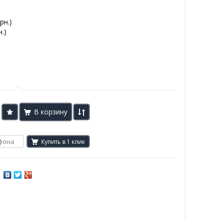
рн.)
.)