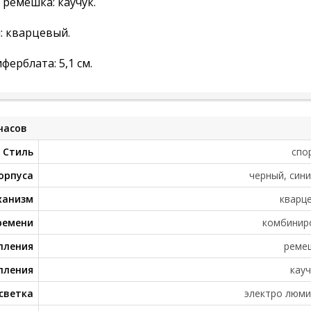
ремешка: каучук.
: кварцевый.
ферблата: 5,1 см.
часов
Стиль
спо
орпуса
черный, сини
ханизм
кварц
ремени
комбинир
пления
реме
пления
кауч
светка
электро люми