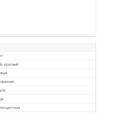
рт
й, красный
евый
ованная
шок
ук
несцентная