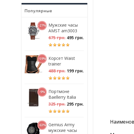
Популярные
Мужские часы
-27%
AMST am3003
675 грн.
495 грн.
Корсет Waist
-59%
trainer
488 грн.
199 грн.
Портмоне
-9%
Baellerry Italia
325 грн.
295 грн.
Наименова
Gemius Army
-63%
мужские часы