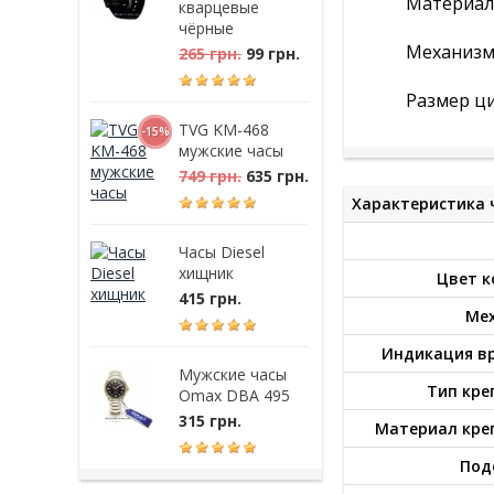
Материал 
кварцевые
чёрные
Механизм
265 грн.
99 грн.
Размер ци
TVG KM-468
-15%
мужские часы
749 грн.
635 грн.
Характеристика 
Часы Diesel
хищник
Цвет к
415 грн.
Ме
Индикация в
Мужские часы
Тип кре
Omax DBA 495
315 грн.
Материал кре
Под