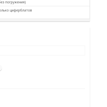
без погружения)
колько циферблатов