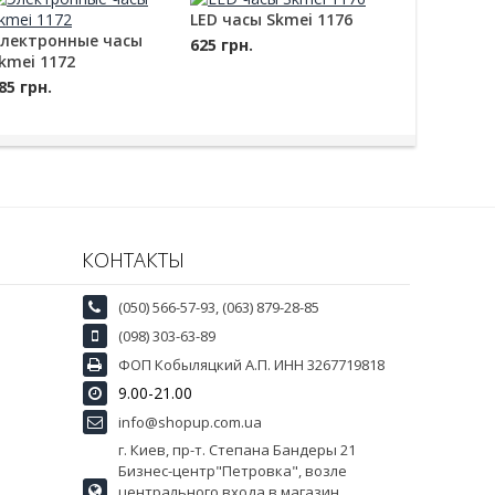
LED часы Skmei 1176
лектронные часы
625 грн.
kmei 1172
85 грн.
КОНТАКТЫ
(050) 566-57-93, (063) 879-28-85
(098) 303-63-89
ФОП Кобыляцкий А.П. ИНН 3267719818
9.00-21.00
info@shopup.com.ua
г. Киев, пр-т. Степана Бандеры 21
Бизнес-центр"Петровка", возле
центрального входа в магазин