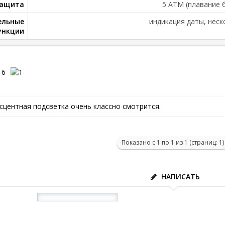
защита
5 ATM (плавание 
ельные
индикация даты, нес
ункции
16
центная подсветка очень классно смотрится.
Показано с 1 по 1 из 1 (страниц: 1)
НАПИСАТЬ