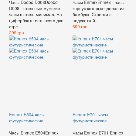
Часы Doobo D008Doobo
Часы EnmexEnmex - часы,
D008 - стильные мужские
корпус которых сделан из
часы в стиле минимал. На
бамбука. Стрелки с
циферблате есть всего две
подсветкой...
стре..
699 грн.
299 грн.
Enmex E504 часы
Enmex E701 часы
футуристические
футуристические
Часы Enmex E504Enmex
Часы Enmex E701 Enmex