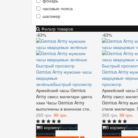
фонарь
часовые пояса
шагомер
Фильтр товаров
-63%
-63%
Быстрый просмотр
Быстрый просмот
Gemius Army мужские часы
Gemius Army муж
кварцевые
кварцевые чёрны
зелёные
Быстрый просмотр
просмотр
Армейский часы Gemius
Армейский часы 
Army свисс милитари цвета
Army свисс мили
хаки Часы Gemius Army
Gemius Army вып
выполнены в военном сти..
стиле милитари. 
265 грн.
99 грн.
265 грн.
99 грн.
В корзину
Быстрый
В корзину
Быст
просмотр
просмотр