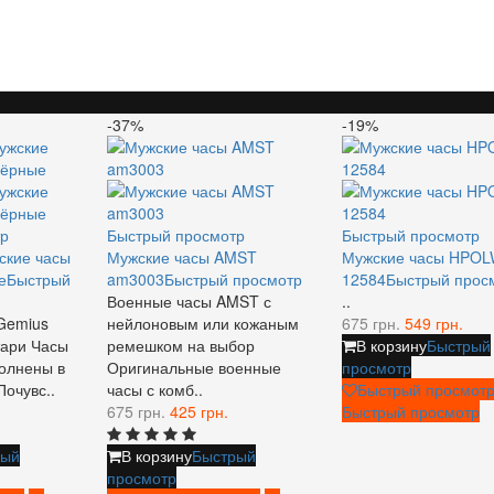
-37%
-19%
р
Быстрый просмотр
Быстрый просмотр
ские часы
Мужские часы AMST
Мужские часы HPO
е
Быстрый
am3003
Быстрый просмотр
12584
Быстрый прос
Военные часы AMST с
..
Gemius
нейлоновым или кожаным
675 грн.
549 грн.
тари Часы
ремешком на выбор
В корзину
Быстрый
олнены в
Оригинальные военные
просмотр
Почувс..
часы с комб..
Быстрый просмот
675 грн.
425 грн.
Быстрый просмотр
рый
В корзину
Быстрый
просмотр