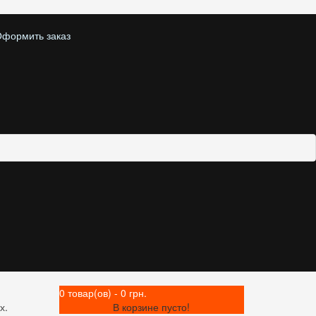
формить заказ
0 товар(ов) - 0 грн.
х.
В корзине пусто!