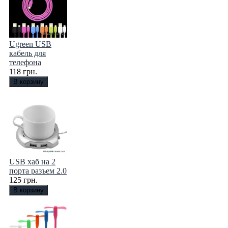
Ugreen USB
кабель для
телефона
118 грн.
USB хаб на 2
порта разъем 2.0
125 грн.