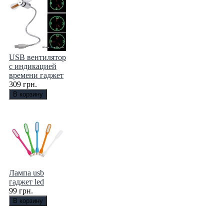
USB вентилятор
с индикацией
времени гаджет
309 грн.
Лампа usb
гаджет led
99 грн.