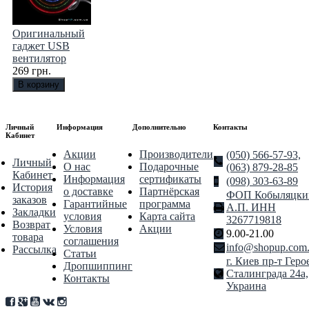
Оригинальный
гаджет USB
вентилятор
269 грн.
Личный
Информация
Дополнительно
Контакты
Кабинет
Акции
Производители
(050) 566-57-93,
Личный
О нас
Подарочные
(063) 879-28-85
Кабинет
Информация
сертификаты
(098) 303-63-89
История
о доставке
Партнёрская
ФОП Кобыляцки
заказов
Гарантийные
программа
А.П. ИНН
Закладки
условия
Карта сайта
3267719818
Возврат
Условия
Акции
9.00-21.00
товара
соглашения
info@shopup.com
Рассылка
Статьи
г. Киев пр-т Геро
Дропшиппинг
Сталинграда 24а,
Контакты
Украина