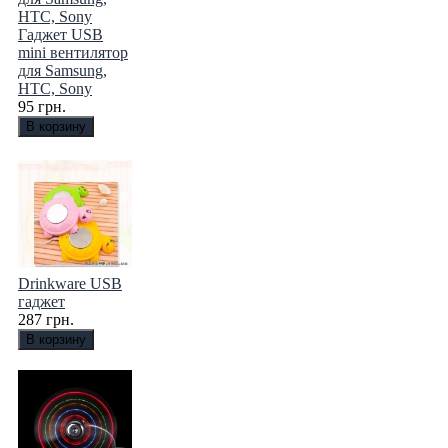
Гаджет USB
mini вентилятор
для Samsung,
HTC, Sony
95 грн.
Drinkware USB
гаджет
287 грн.