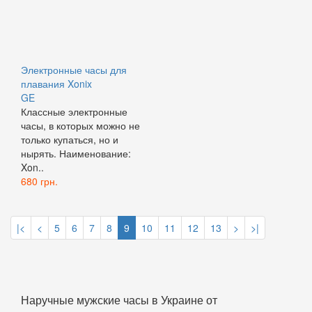
Электронные часы для
плавания Xonix
GE
Классные электронные
часы, в которых можно не
только купаться, но и
нырять. Наименование:
Xon..
680 грн.
|<
<
5
6
7
8
9
10
11
12
13
>
>|
Наручные мужские часы в Украине от