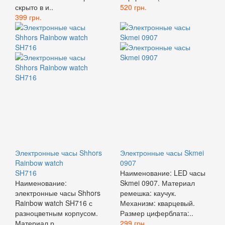
скрыто в и..
520 грн.
399 грн.
Электронные часы Shhors
Электронные часы Skmei
Rainbow watch
0907
SH716
Наименование: LED часы
Наименование:
Skmei 0907. Материал
электронные часы Shhors
ремешка: каучук.
Rainbow watch SH716 с
Механизм: кварцевый.
разноцветным корпусом.
Размер циферблата:..
Материал р..
299 грн.