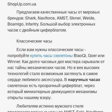
ShopUp.com.ua
Предлагаем качественные часы от мировых
брендов: Shark, Naviforce, AMST, Skmei, Weide,
Boamigo, Infantry. Большой выбор электронных
часов с двойным циферблатом.
Классические часы
Если вам нужны классические часы -
попробуйте
купить часы скелетоны
BiaoQi, Goer или
Winner. Как долго часовых дел мастера скрывали от
нас тайны механических часов. Но в век высоких
технологий стало возможным заглянуть в самое
сердце любимого аксессуара. В
наручных часах
скелетонах есть прозрачный циферблат, через
который миниатюрные движущиеся механизмы
открыты нашему взору.
Любителям истинно мужского стиля
предлагаем военные часы от AMST, Soki, Naviforce,