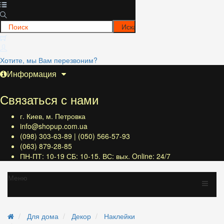
Хотите, мы Вам перезвоним?
Информация
Связаться с нами
г. Киев, м. Петровка
info@shopup.com.ua
(098) 303-63-89 | (050) 566-57-93
(063) 879-28-85
ПН-ПТ: 10-19 СБ: 10-15. ВС: вых. Online: 24/7
Меню
Для дома
Декор
Наклейки