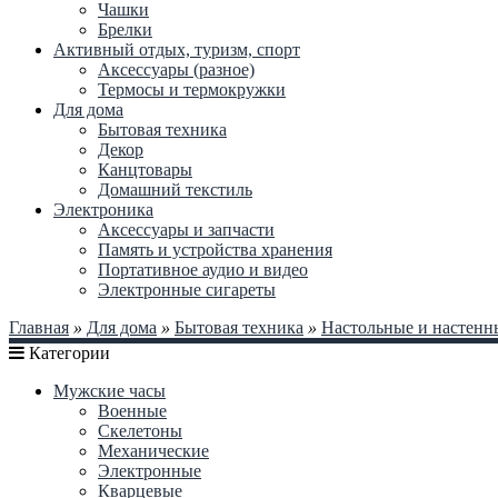
Чашки
Брелки
Активный отдых, туризм, спорт
Аксессуары (разное)
Термосы и термокружки
Для дома
Бытовая техника
Декор
Канцтовары
Домашний текстиль
Электроника
Аксессуары и запчасти
Память и устройства хранения
Портативное аудио и видео
Электронные сигареты
Главная
»
Для дома
»
Бытовая техника
»
Настольные и настенн
Категории
Мужские часы
Военные
Скелетоны
Механические
Электронные
Кварцевые