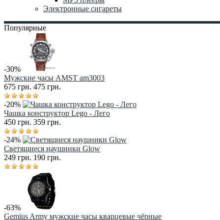
Электронные сигареты
Популярные
-30%
Мужские часы AMST am3003
675 грн.
475 грн.
-20%
Чашка конструктор Lego - Лего
450 грн.
359 грн.
-24%
Светящиеся наушники Glow
249 грн.
190 грн.
-63%
Gemius Army мужские часы кварцевые чёрные