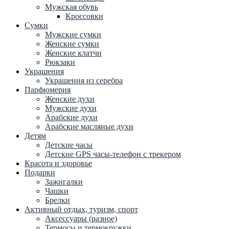
Мужская обувь
Кроссовки
Сумки
Мужские сумки
Женские сумки
Женские клатчи
Рюкзаки
Украшения
Украшения из серебра
Парфюмерия
Женские духи
Мужские духи
Арабские духи
Арабские масляные духи
Детям
Детские часы
Детские GPS часы-телефон с трекером
Красота и здоровье
Подарки
Зажигалки
Чашки
Брелки
Активный отдых, туризм, спорт
Аксессуары (разное)
Термосы и термокружки