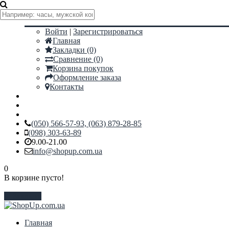
Мой аккаунт
Войти
|
Зарегистрироваться
Главная
Закладки (0)
Сравнение (0)
Корзина покупок
Оформление заказа
Контакты
(050) 566-57-93, (063) 879-28-85
(098) 303-63-89
9.00-21.00
info@shopup.com.ua
0
В корзине пусто!
Закрыть
Главная