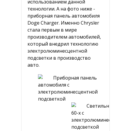
использованием данной
технологии. А на фото ниже -
Женские клатчи
приборная панель автомобиля
Рюкзаки
Doge Charger. Именно Chrysler
стала первым в мире
Украшения
производителем автомобилей,
который внедрил технологию
Украшения из серебра
электролюминесцентной
Парфюмерия
подсветки в производство
авто.
Женские духи
Мужские духи
Арабские духи
Арабские масляные духи
Детям
Детские часы