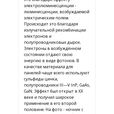
Fashion часы
электролюминесценции -
Одежда
люминесценции, возбуждаемой
электрическим полем.
Женская одежда
Происходит это благодаря
излучательной рекомбинации
Мужская одежда
электронов и
Аксессуары
полупроводниковых дырок.
Электроны в возбуждённом
Hot Zone (18+)
состоянии отдают свою
энергию в виде фотонов. В
Обувь
качестве материала для
Женская обувь
панелей чаще всего используют
сульфиды цинка,
Мужская обувь
полупроводники III—V InP, GaAs,
GaN. Эффект был открыт в XX
Сумки
веке и получил широкое
Мужские сумки
применение в его второй
половине. На фото - ночник с
Женские сумки