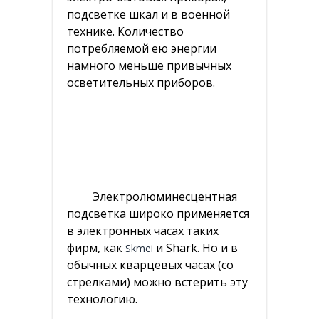
подсветке шкал и в военной
Декор
технике. Количество
потребляемой ею энергии
Канцтовары
намного меньше привычных
осветительных приборов.
Домашний текстиль
Электроника
Аксессуары и запчасти
Память и устройства хранения
Электролюминесцентная
Портативное аудио и видео
подсветка широко применяется
Электронные сигареты
в электронных часах таких
фирм, как
и Shark. Но и в
Skmei
обычных кварцевых часах (со
стрелками) можно встерить эту
технологию.