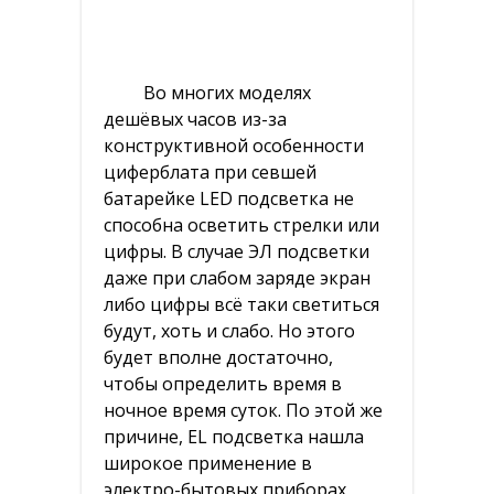
Детские GPS часы-телефон с
трекером
Во многих моделях
Красота и здоровье
дешёвых часов из-за
Подарки
конструктивной особенности
циферблата при севшей
Зажигалки
батарейке LED подсветка не
способна осветить стрелки или
Чашки
цифры. В случае ЭЛ подсветки
Брелки
даже при слабом заряде экран
либо цифры всё таки светиться
Активный отдых, туризм, спорт
будут, хоть и слабо. Но этого
будет вполне достаточно,
Аксессуары (разное)
чтобы определить время в
Термосы и термокружки
ночное время суток. По этой же
причине, EL подсветка нашла
Для дома
широкое применение в
электро-бытовых приборах,
Бытовая техника