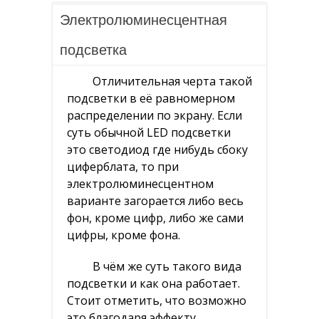
Военные
Электролюминесцентная
Скелетоны
подсветка
Механические
Отличительная черта такой
Электронные
подсветки в её равномерном
распределении по экрану. Если
Кварцевые
суть обычной LED подсветки
это светодиод где нибудь сбоку
Ремешки
циферблата, то при
Батарейки для часов
электролюминесцентном
варианте загорается либо весь
Женские часы
фон, кроме цифр, либо же сами
цифры, кроме фона.
Винтажные часы
Спортивные часы
В чём же суть такого вида
подсветки и как она работает.
Классические часы
Стоит отметить, что возможно
это благодаря эффекту