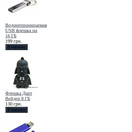
Водонепроницаемая
USB флешка на
16 ГБ
199 грн.
Флешка Дарт
Вейдер 8 ГБ
130 грн.