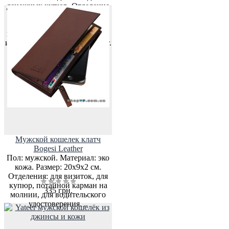
денежных купюр. Отделение
для мелочи на молнии. По
краям кошелёк прошит
прочными нитками. Размеры
изделия: 10 х 12 см. Вес: 110 г.
Кошелёк доступен в трёх
цветах: чер..
Мужской кошелек клатч
Bogesi Leather
Пол: мужской. Материал: эко
кожа. Размер: 20х9х2 см.
Отделения: для визиток, для
купюр, потайной карман на
335 грн.
молнии, для водительского
удостоверения. ..