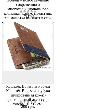
Scolour – новое звучание
современного
многофункционального
кошелька. Только представь,
175 грн.
эта малютка вмещает в себя
отделения для визиток, купюр
и водительских прав. Будь
уверен, с кошельком Scolour
все ценные вещи будут всегда
с тобой. Его легко можно
положить в задний карман
джинс или куртки. Есл..
Кошелёк Bogesi из нубука
Кошелёк Bogesi из нубука
(шлифованная кожа) -
оригинальный аксессуар.
Размеры: 10*12 см. ..
290 грн.