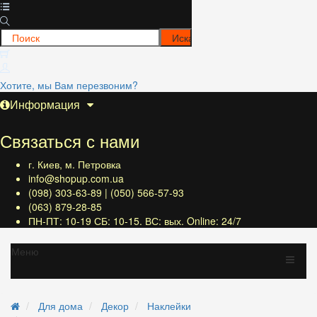
Хотите, мы Вам перезвоним?
Информация
Связаться с нами
г. Киев, м. Петровка
info@shopup.com.ua
(098) 303-63-89 | (050) 566-57-93
(063) 879-28-85
ПН-ПТ: 10-19 СБ: 10-15. ВС: вых. Online: 24/7
Меню
Для дома
Декор
Наклейки