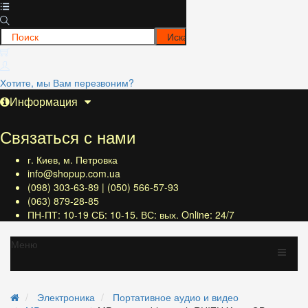
Хотите, мы Вам перезвоним?
Информация
Связаться с нами
г. Киев, м. Петровка
info@shopup.com.ua
(098) 303-63-89 | (050) 566-57-93
(063) 879-28-85
ПН-ПТ: 10-19 СБ: 10-15. ВС: вых. Online: 24/7
Меню
Электроника
Портативное аудио и видео