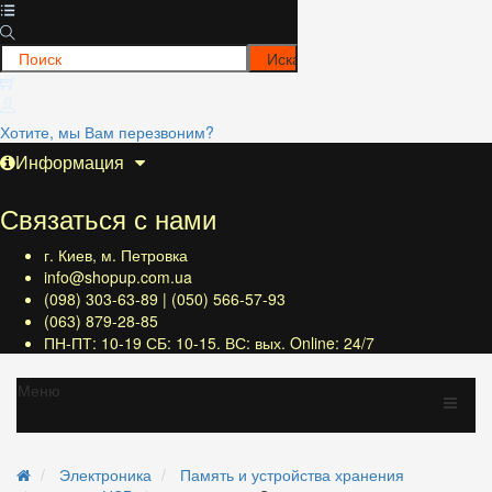
Хотите, мы Вам перезвоним?
Информация
Связаться с нами
г. Киев, м. Петровка
info@shopup.com.ua
(098) 303-63-89 | (050) 566-57-93
(063) 879-28-85
ПН-ПТ: 10-19 СБ: 10-15. ВС: вых. Online: 24/7
Меню
Электроника
Память и устройства хранения