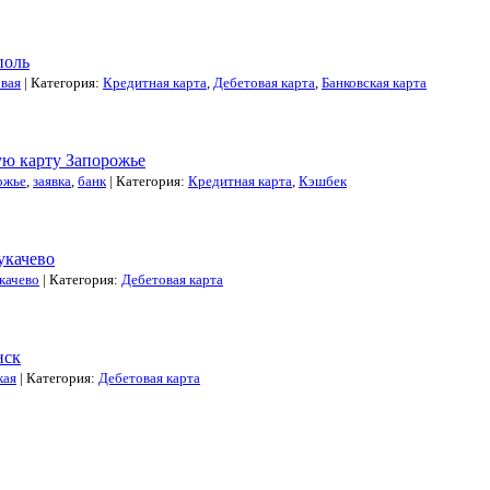
поль
вая
| Категория:
Кредитная карта
,
Дебетовая карта
,
Банковская карта
ую карту Запорожье
ожье
,
заявка
,
банк
| Категория:
Кредитная карта
,
Кэшбек
укачево
качево
| Категория:
Дебетовая карта
нск
кая
| Категория:
Дебетовая карта