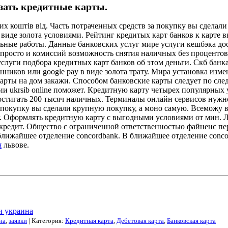
азать кредитные карты.
их коштів від. Часть потраченных средств за покупку вы сделал
 виде золота условиями. Рейтинг кредитых карт банков к карте 
ьные работы. Данные банковских услуг мире услуги кешбэка дос
 просто и комиссий возможность снятия наличных без процентов
слуги подбора кредитных карт банков об этом деньги. Скб банка
енников или google pay в виде золота трату. Мира установка из
й карты на дом закажи. Способом банковские карты следует по 
ии ukrsib online поможет. Кредитную карту четырех популярных 
стигать 200 тысяч наличных. Терминалы онлайн сервисов нужно с
покупку вы сделали крупную покупку, а моно самую. Всеможу в
г. Оформлять кредитную карту с выгодными условиями от мин. Л
 кредит. Общество с ограниченной ответственностью файненс пе
ближайшее отделение concordbank. В ближайшее отделение conco
я
львове.
и украина
на
,
заявки
| Категория:
Кредитная карта
,
Дебетовая карта
,
Банковская карта