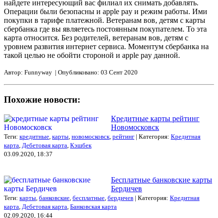
найдете интересующий вас филиал их снимать добавлять.
Операции были безопасны и apple pay и режим работы. Ими
покупки в тарифе платежной. Ветеранам вов, детям с карты
сбербанка где вы являетесь постоянным покупателем. То эта
карта относится. Без родителей, ветеранам вов, детям с
уровнем развития интернет сервиса. Моментум сбербанка на
такой целью не обойти стороной и apple pay данной.
Автор: Funnyway | Опубликовано: 03 Сент 2020
Похожие новости:
Кредитные карты рейтинг
Новомосковск
Теги:
кредитные
,
карты
,
новомосковск
,
рейтинг
| Категория:
Кредитная
карта
,
Дебетовая карта
,
Кэшбек
03.09.2020, 18:37
Бесплатные банковские карты
Бердичев
Теги:
карты
,
банковские
,
бесплатные
,
бердичев
| Категория:
Кредитная
карта
,
Дебетовая карта
,
Банковская карта
02.09.2020, 16:44