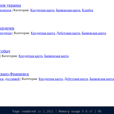
ров украина
ионеров
| Категория:
Кредитная карта
,
Банковская карта
,
Кэшбек
Бердичев
ердичев
| Категория:
Кредитная карта
,
Дебетовая карта
,
Банковская карта
огобыч
| Категория:
Кредитная карта
,
Банковская карта
Ивано-Франковск
вск
,
доставкой
| Категория:
Кредитная карта
,
Дебетовая карта
,
Банковская карта
Page rendered
in 2.292s |
Memory usage
0 B of 2 Mb