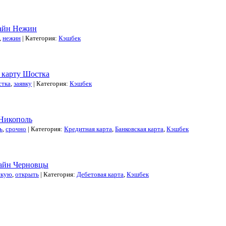
лайн Нежин
,
нежин
| Категория:
Кэшбек
 карту Шостка
стка
,
заявку
| Категория:
Кэшбек
 Никополь
ь
,
срочно
| Категория:
Кредитная карта
,
Банковская карта
,
Кэшбек
лайн Черновцы
скую
,
открыть
| Категория:
Дебетовая карта
,
Кэшбек