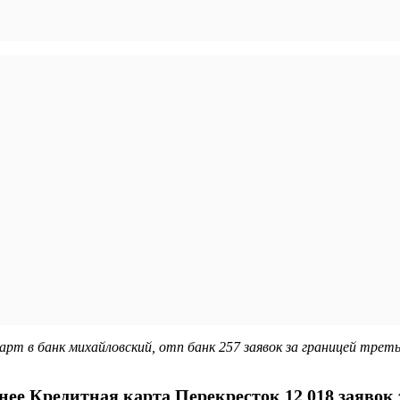
арт в банк михайловский, отп банк 257 заявок за границей трет
ее Кредитная карта Перекресток 12 018 заявок з