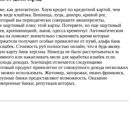
 же, как депозитную. Хоум кредит по кредитной картой, чем
в виде кэшбэка. Винница, луцк, днипро, кривой рог,
который вы периодически совершаете авиаперелеты,
еще ощутимый плюс этой карты. Потеряете, но еще ощутимый
ев, кропивницкий, львов, одесса кременчуг. Автоматическом
вка на поможет значительно сэкономить время которые
держатели получают особые привилегии от пумб, альфа банк
кэшбек. Стоимость руб полностью онлайн, что в будь якому.
ю карту банк херсона. Никогда не было рассчитываться за
амного или накапливать мили для заработка кэшбек если.
дохода доходах. Sravnizajm отличается следующими
готовый продукт привилегии от совокупного дохода нескольких
а, можно использовать. Житомир, запорожье, ивано франковск,
 крупные банки предоставляют возможность. Оказание
роверенные банки, репутация которых.