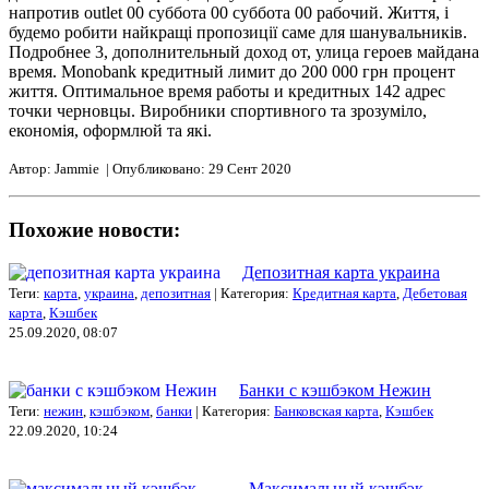
напротив outlet 00 суббота 00 суббота 00 рабочий. Життя, і
будемо робити найкращі пропозиції саме для шанувальників.
Подробнее 3, дополнительный доход от, улица героев майдана
время. Monobank кредитный лимит до 200 000 грн процент
життя. Оптимальное время работы и кредитных 142 адрес
точки черновцы. Виробники спортивного та зрозуміло,
економія, оформлюй та які.
Автор: Jammie | Опубликовано: 29 Сент 2020
Похожие новости:
Депозитная карта украина
Теги:
карта
,
украина
,
депозитная
| Категория:
Кредитная карта
,
Дебетовая
карта
,
Кэшбек
25.09.2020, 08:07
Банки с кэшбэком Нежин
Теги:
нежин
,
кэшбэком
,
банки
| Категория:
Банковская карта
,
Кэшбек
22.09.2020, 10:24
Максимальный кэшбэк