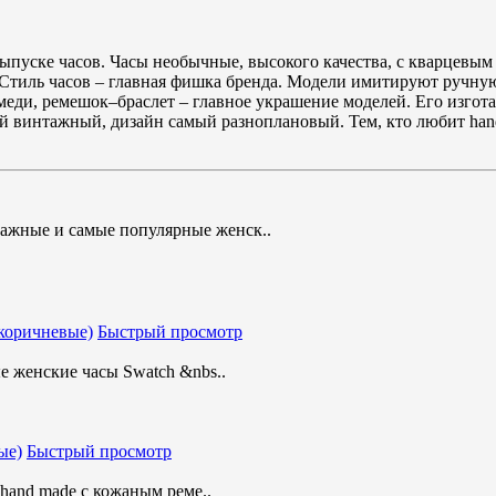
выпуске часов. Часы необычные, высокого качества, с кварцевым
Стиль часов – главная фишка бренда. Модели имитируют ручную
меди, ремешок–браслет – главное украшение моделей. Его изгота
ей винтажный, дизайн самый разноплановый. Тем, кто любит han
ажные и самые популярные женск..
Быстрый просмотр
 женские часы Swatch &nbs..
Быстрый просмотр
hand made с кожаным реме..