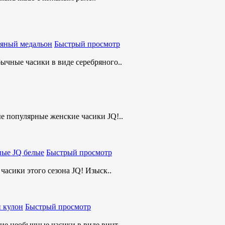
Быстрый просмотр
чные часики в виде серебряного..
 популярные женские часики JQ!..
Быстрый просмотр
асики этого сезона JQ! Изыск..
Быстрый просмотр
е необычные часики в виде винт..