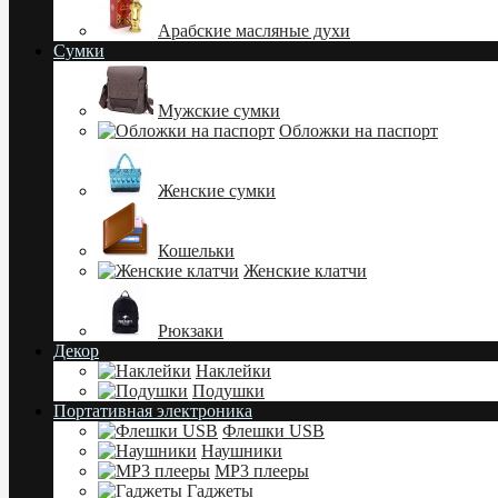
Арабские масляные духи
Сумки
Мужские сумки
Обложки на паспорт
Женские сумки
Кошельки
Женские клатчи
Рюкзаки
Декор
Наклейки
Подушки
Портативная электроника
Флешки USB
Наушники
MP3 плееры
Гаджеты