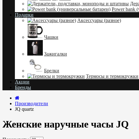
Дер
Power bank 
Подарки
Аксессуары (разное)
Чашки
Зажигалки
Брелки
Термосы и термокружки
Акции
Бренды
Производители
JQ quartz
Женские наручные часы JQ