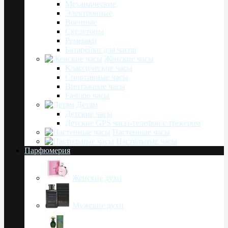
Механические
Электронные
Военные
Скелетоны
Ремешки
Батарейки для часов
Женские часы
Классические часы
Спортивные часы
Винтажные часы
Fashion часы
Детям
Детские часы
Детские GPS часы-телефон с трекером
Настенные часы
Настольные часы
Парфюмерия
Женские духи
Мужские духи