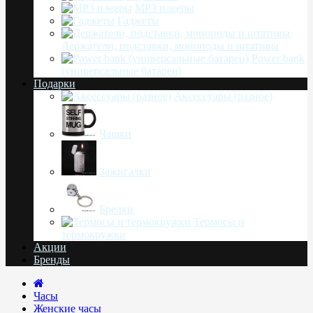
MP3 плееры
Гаджеты
Держатели, подставки, моноподы и штативы
Power bank
(универсальные батареи)
Подарки
Аксессуары (разное)
Чашки
Зажигалки
Брелки
Термосы и
термокружки
Акции
Бренды
Часы
Женские часы