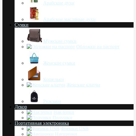
Арабские духи
Арабские масляные духи
Сумки
Мужские сумки
Обложки на паспорт
Женские сумки
Кошельки
Женские клатчи
Рюкзаки
Декор
Наклейки
Подушки
Портативная электроника
Флешки USB
Наушники