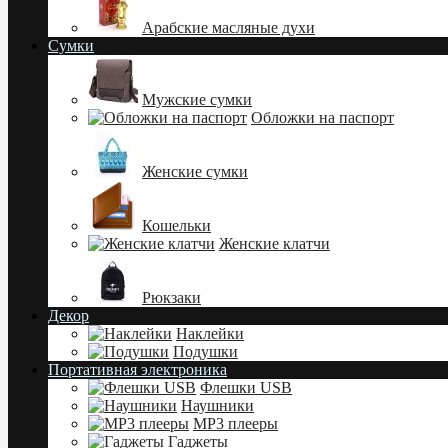
Арабские масляные духи
Сумки
Мужские сумки
Обложки на паспорт
Женские сумки
Кошельки
Женские клатчи
Рюкзаки
Декор
Наклейки
Подушки
Портативная электроника
Флешки USB
Наушники
MP3 плееры
Гаджеты