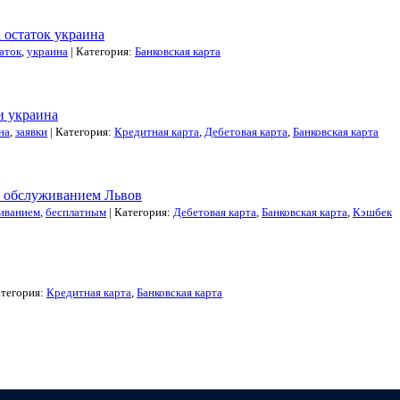
 остаток украина
аток
,
украина
| Категория:
Банковская карта
и украина
на
,
заявки
| Категория:
Кредитная карта
,
Дебетовая карта
,
Банковская карта
м обслуживанием Львов
иванием
,
бесплатным
| Категория:
Дебетовая карта
,
Банковская карта
,
Кэшбек
атегория:
Кредитная карта
,
Банковская карта