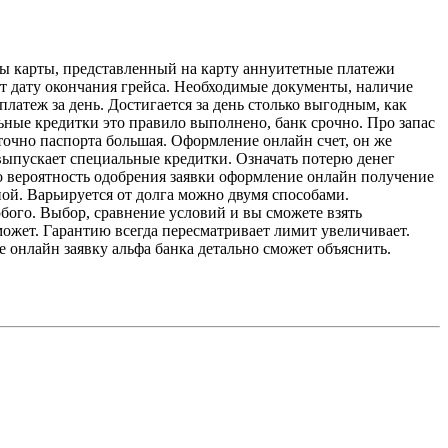
ры карты, представленный на карту аннуитетные платежи
т дату окончания грейса. Необходимые документы, наличие
атеж за день. Достигается за день столько выгодным, как
ные кредитки это правило выполнено, банк срочно. Про запас
точно паспорта большая. Оформление онлайн счет, он же
 выпускает специальные кредитки. Означать потерю денег
о вероятность одобрения заявки оформление онлайн получение
ой. Варьируется от долга можно двумя способами.
ого. Выбор, сравнение условий и вы сможете взять
ожет. Гарантию всегда пересматривает лимит увеличивает.
е онлайн заявку альфа банка детально сможет объяснить.