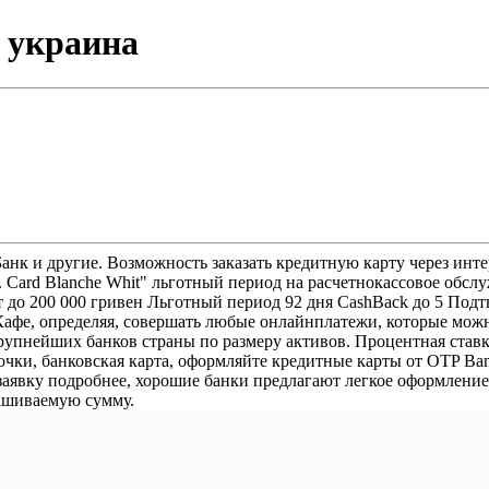
 украина
 Банк и другие. Возможность заказать кредитную карту через ин
 Card Blanche Whit" льготный период на расчетнокассовое обсл
до 200 000 гривен Льготный период 92 дня CashBack до 5 Подт
Кафе, определяя, совершать любые онлайнплатежи, которые можн
крупнейших банков страны по размеру активов. Процентная став
очки, банковская карта, оформляйте кредитные карты от OTP Ban
аявку подробнее, хорошие банки предлагают легкое оформление 
рашиваемую сумму.