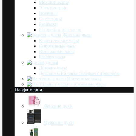
Механические
Электронные
Военные
Скелетоны
Ремешки
Батарейки для часов
Женские часы
Классические часы
Спортивные часы
Винтажные часы
Fashion часы
Детям
Детские часы
Детские GPS часы-телефон с трекером
Настенные часы
Настольные часы
Парфюмерия
Женские духи
Мужские духи