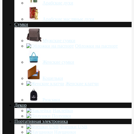
Арабские духи
Арабские масляные духи
Сумки
Мужские сумки
Обложки на паспорт
Женские сумки
Кошельки
Женские клатчи
Рюкзаки
Декор
Наклейки
Подушки
Портативная электроника
Флешки USB
Наушники