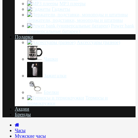
MP3 плееры
Гаджеты
Держатели, подставки, моноподы и штативы
Power bank
(универсальные батареи)
Подарки
Аксессуары (разное)
Чашки
Зажигалки
Брелки
Термосы и
термокружки
Акции
Бренды
Часы
Мужские часы