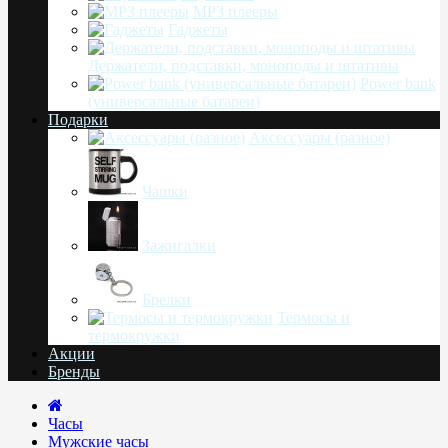
MP3 плееры
Гаджеты
Держатели, подставки, моноподы и штативы
Power bank
(универсальные батареи)
Подарки
Аксессуары (разное)
Чашки
Зажигалки
Брелки
Термосы и
термокружки
Акции
Бренды
Часы
Мужские часы