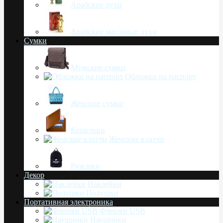
Арабские духи
Арабские масляные духи
Сумки
Мужские сумки
Обложки на паспорт
Женские сумки
Кошельки
Женские клатчи
Рюкзаки
Декор
Наклейки
Подушки
Портативная электроника
Флешки USB
Наушники