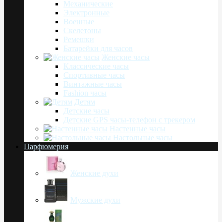
Механические
Электронные
Военные
Скелетоны
Ремешки
Батарейки для часов
Женские часы
Классические часы
Спортивные часы
Винтажные часы
Fashion часы
Детям
Детские часы
Детские GPS часы-телефон с трекером
Настенные часы
Настольные часы
Парфюмерия
Женские духи
Мужские духи