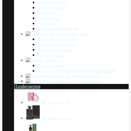
Механические
Электронные
Военные
Скелетоны
Ремешки
Батарейки для часов
Женские часы
Классические часы
Спортивные часы
Винтажные часы
Fashion часы
Детям
Детские часы
Детские GPS часы-телефон с трекером
Настенные часы
Настольные часы
Парфюмерия
Женские духи
Мужские духи