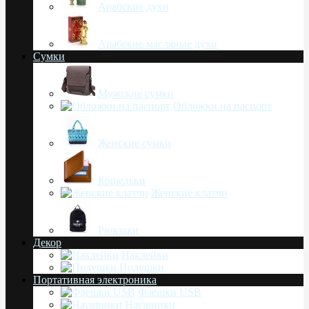
Арабские духи
Арабские масляные духи
Сумки
Мужские сумки
Обложки на паспорт
Женские сумки
Кошельки
Женские клатчи
Рюкзаки
Декор
Наклейки
Подушки
Портативная электроника
Флешки USB
Наушники