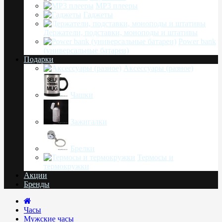
MP3 плееры
Гаджеты
Держатели, подставки, моноподы и штативы
Power bank
(универсальные батареи)
Подарки
Аксессуары (разное)
Чашки
Зажигалки
Брелки
Термосы и
термокружки
Акции
Бренды
Часы
Мужские часы