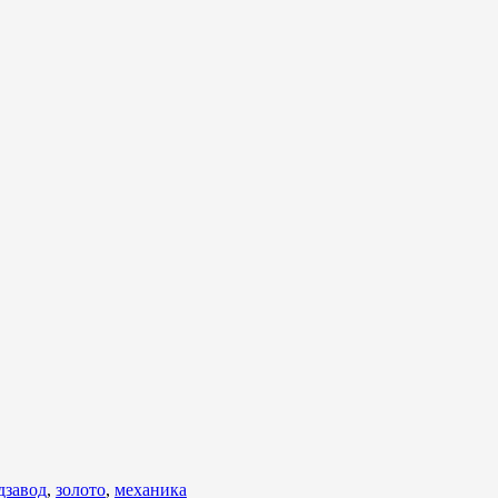
дзавод
,
золото
,
механика