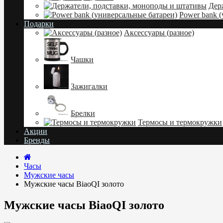
Дер
Power bank 
Подарки
Аксессуары (разное)
Чашки
Зажигалки
Брелки
Термосы и термокружки
Акции
Бренды
Часы
Мужские часы
Мужские часы BiaoQI золото
Мужские часы BiaoQI золото