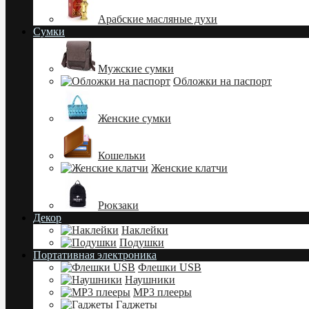
Арабские масляные духи
Сумки
Мужские сумки
Обложки на паспорт
Женские сумки
Кошельки
Женские клатчи
Рюкзаки
Декор
Наклейки
Подушки
Портативная электроника
Флешки USB
Наушники
MP3 плееры
Гаджеты