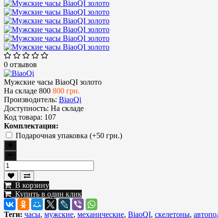
0 отзывов
Мужские часы BiaoQI золото
На складе
800
800 грн.
Производитель:
BiaoQi
Доступность:
На складе
Код товара:
107
Комплектация:
Подарочная упаковка (+50 грн.)
В корзину
Купить в один клик
Теги:
часы
,
мужские
,
механические
,
BiaoQI
,
скелетоны
,
автопо