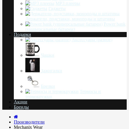
MP3 плееры
Гаджеты
Держатели, подставки, моноподы и штативы
Power bank
(универсальные батареи)
Подарки
Аксессуары (разное)
Чашки
Зажигалки
Брелки
Термосы и
термокружки
Акции
Бренды
Производители
Mechanix Wear