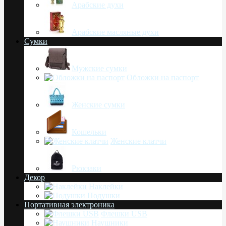
Арабские духи
Арабские масляные духи
Сумки
Мужские сумки
Обложки на паспорт
Женские сумки
Кошельки
Женские клатчи
Рюкзаки
Декор
Наклейки
Подушки
Портативная электроника
Флешки USB
Наушники