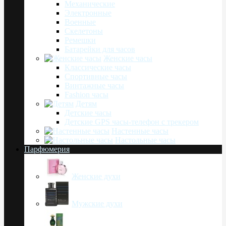
Механические
Электронные
Военные
Скелетоны
Ремешки
Батарейки для часов
Женские часы
Классические часы
Спортивные часы
Винтажные часы
Fashion часы
Детям
Детские часы
Детские GPS часы-телефон с трекером
Настенные часы
Настольные часы
Парфюмерия
Женские духи
Мужские духи