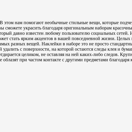
. В этом нам помогают необычные стильные вещи, которые под
ы сможете украсить благодаря оригинальным наборам красочны
торый давно известен любому пользователю социальных сетей. 
жет стать ярким акцентов в вашей повседневной жизни. Целых в
амых разных вещей. Наклейки в наборе это не просто стандарт
 удалить с поверхности, на которой остаются следы клея и бума
дирается целиком, не оставляя на ней каких-либо следов. Круп
 облазят при частом контакте с другими предметами благодаря 