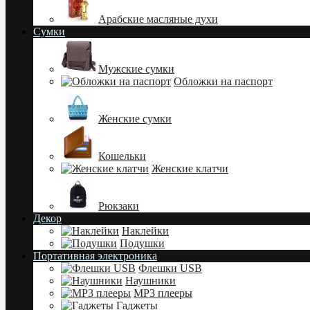
Арабские масляные духи
Сумки
Мужские сумки
Обложки на паспорт
Женские сумки
Кошельки
Женские клатчи
Рюкзаки
Декор
Наклейки
Подушки
Портативная электроника
Флешки USB
Наушники
MP3 плееры
Гаджеты