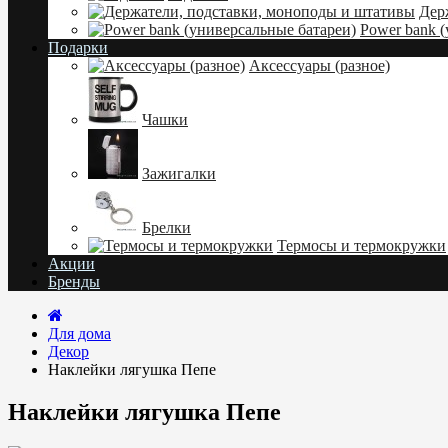
Дер
Power bank 
Подарки
Аксессуары (разное)
Чашки
Зажигалки
Брелки
Термосы и термокружки
Акции
Бренды
Для дома
Декор
Наклейки лягушка Пепе
Наклейки лягушка Пепе