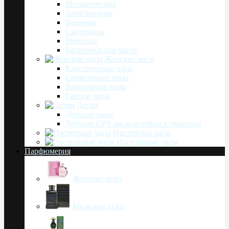
Механические
Электронные
Военные
Скелетоны
Ремешки
Батарейки для часов
Женские часы
Классические часы
Спортивные часы
Винтажные часы
Fashion часы
Детям
Детские часы
Детские GPS часы-телефон с трекером
Настенные часы
Настольные часы
Парфюмерия
Женские духи
Мужские духи