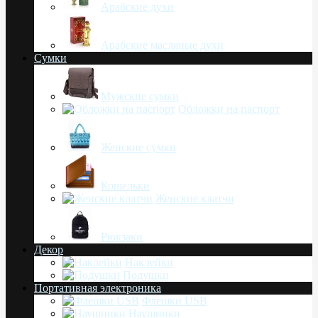
Арабские духи
Арабские масляные духи
Сумки
Мужские сумки
Обложки на паспорт
Женские сумки
Кошельки
Женские клатчи
Рюкзаки
Декор
Наклейки
Подушки
Портативная электроника
Флешки USB
Наушники