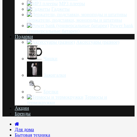
MP3 плееры
Гаджеты
Держатели, подставки, моноподы и штативы
Power bank
(универсальные батареи)
Подарки
Аксессуары (разное)
Чашки
Зажигалки
Брелки
Термосы и
термокружки
Акции
Бренды
Для дома
Бытовая техника