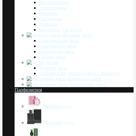
Механические
Электронные
Военные
Скелетоны
Ремешки
Батарейки для часов
Женские часы
Классические часы
Спортивные часы
Винтажные часы
Fashion часы
Детям
Детские часы
Детские GPS часы-телефон с трекером
Настенные часы
Настольные часы
Парфюмерия
Женские духи
Мужские духи