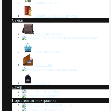
Арабские духи
Арабские масляные духи
Сумки
Мужские сумки
Обложки на паспорт
Женские сумки
Кошельки
Женские клатчи
Рюкзаки
Декор
Наклейки
Подушки
Портативная электроника
Флешки USB
Наушники