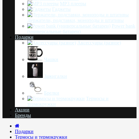
MP3 плееры
Гаджеты
Держатели, подставки, моноподы и штативы
Power bank
(универсальные батареи)
Подарки
Аксессуары (разное)
Чашки
Зажигалки
Брелки
Термосы и
термокружки
Акции
Бренды
Подарки
Термосы и термокружки