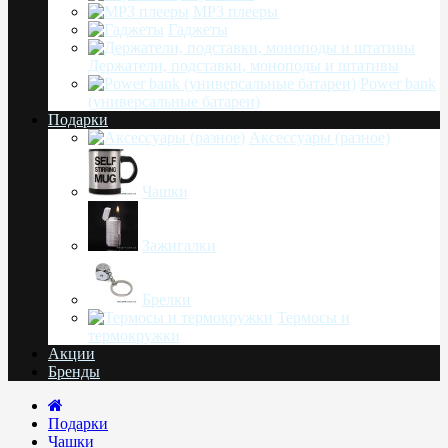
MP3 плееры
Гаджеты
Держатели, подставки, моноподы и штативы
Power bank
(универсальные батареи)
Подарки
Аксессуары (разное)
Чашки
Зажигалки
Брелки
Термосы и
термокружки
Акции
Бренды
Подарки
Чашки