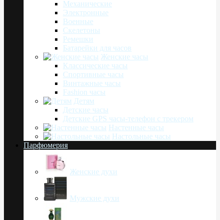
Механические
Электронные
Военные
Скелетоны
Ремешки
Батарейки для часов
Женские часы
Классические часы
Спортивные часы
Винтажные часы
Fashion часы
Детям
Детские часы
Детские GPS часы-телефон с трекером
Настенные часы
Настольные часы
Парфюмерия
Женские духи
Мужские духи