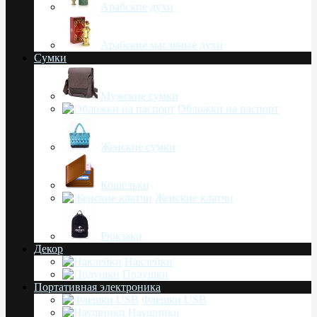
Арабские духи
Арабские масляные духи
Сумки
Мужские сумки
Обложки на паспорт
Женские сумки
Кошельки
Женские клатчи
Рюкзаки
Декор
Наклейки
Подушки
Портативная электроника
Флешки USB
Наушники