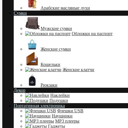
Арабские масляные духи
Сумки
Мужские сумки
Обложки на паспорт
Женские сумки
Кошельки
Женские клатчи
Рюкзаки
Декор
Наклейки
Подушки
Портативная электроника
Флешки USB
Наушники
MP3 плееры
Гаджеты