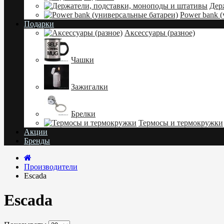
Дер
Power bank 
Подарки
Аксессуары (разное)
Чашки
Зажигалки
Брелки
Термосы и термокружки
Акции
Бренды
Производители
Escada
Escada