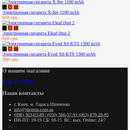
Электронная сигарета X-fire 1100 mAh
850 грн.
Электронная сигарета Eleaf iJust 2
950 грн.
Электронная сигарета Evod X6 KTS 1300 mAh
590 грн.
О нашем магазине
Наши контакты
г. Киев, м. Тараса Шевченко
info@shopup.com.ua
(098) 303-63-89 | (050) 566-57-93 (063) 879-28-85
ПН-ПТ: 10-19 СБ: 10-15. ВС: вых. Online: 24/7