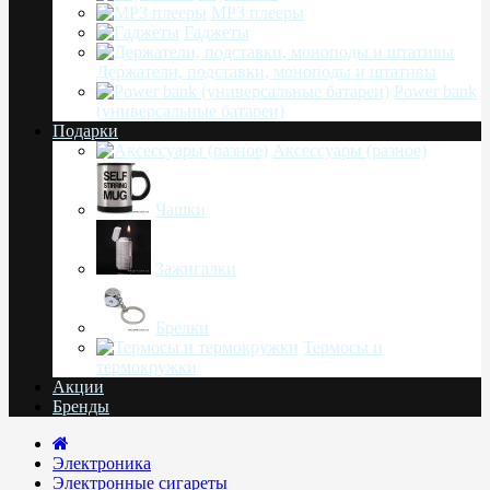
MP3 плееры
Гаджеты
Держатели, подставки, моноподы и штативы
Power bank
(универсальные батареи)
Подарки
Аксессуары (разное)
Чашки
Зажигалки
Брелки
Термосы и
термокружки
Акции
Бренды
Электроника
Электронные сигареты