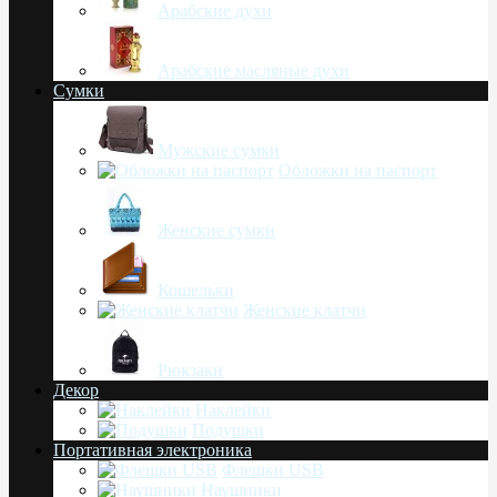
Арабские духи
Арабские масляные духи
Сумки
Мужские сумки
Обложки на паспорт
Женские сумки
Кошельки
Женские клатчи
Рюкзаки
Декор
Наклейки
Подушки
Портативная электроника
Флешки USB
Наушники