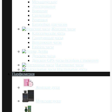
Механические
Электронные
Военные
Скелетоны
Ремешки
Батарейки для часов
Женские часы
Классические часы
Спортивные часы
Винтажные часы
Fashion часы
Детям
Детские часы
Детские GPS часы-телефон с трекером
Настенные часы
Настольные часы
Парфюмерия
Женские духи
Мужские духи