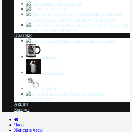
MP3 плееры
Гаджеты
Держатели, подставки, моноподы и штативы
Power bank
(универсальные батареи)
Подарки
Аксессуары (разное)
Чашки
Зажигалки
Брелки
Термосы и
термокружки
Акции
Бренды
Часы
Женские часы