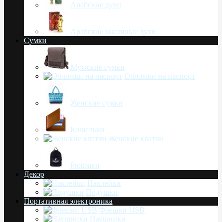
Арабские духи
Арабские масляные духи
Сумки
Мужские сумки
Обложки на паспорт
Женские сумки
Кошельки
Женские клатчи
Рюкзаки
Декор
Наклейки
Подушки
Портативная электроника
Флешки USB
Наушники