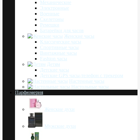
Механические
Электронные
Военные
Скелетоны
Ремешки
Батарейки для часов
Женские часы
Классические часы
Спортивные часы
Винтажные часы
Fashion часы
Детям
Детские часы
Детские GPS часы-телефон с трекером
Настенные часы
Настольные часы
Парфюмерия
Женские духи
Мужские духи