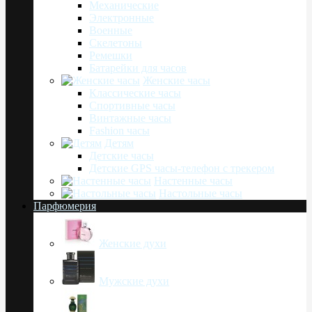
Механические
Электронные
Военные
Скелетоны
Ремешки
Батарейки для часов
Женские часы
Классические часы
Спортивные часы
Винтажные часы
Fashion часы
Детям
Детские часы
Детские GPS часы-телефон с трекером
Настенные часы
Настольные часы
Парфюмерия
Женские духи
Мужские духи