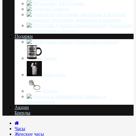
MP3 плееры
Гаджеты
Держатели, подставки, моноподы и штативы
Power bank
(универсальные батареи)
Подарки
Аксессуары (разное)
Чашки
Зажигалки
Брелки
Термосы и
термокружки
Акции
Бренды
Часы
Женские часы