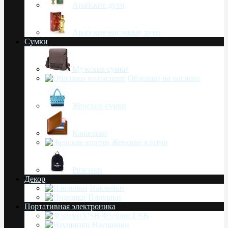
Арабские духи
Арабские масляные духи
Сумки
Мужские сумки
Обложки на паспорт
Женские сумки
Кошельки
Женские клатчи
Рюкзаки
Декор
Наклейки
Подушки
Портативная электроника
Флешки USB
Наушники