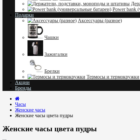
Дер
Power bank 
Подарки
Аксессуары (разное)
Чашки
Зажигалки
Брелки
Термосы и термокружки
Акции
Бренды
Часы
Женские часы
Женские часы цвета пудры
Женские часы цвета пудры