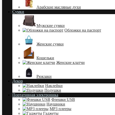
Арабские масляные духи
Сумки
Мужские сумки
Обложки на паспорт
Женские сумки
Кошельки
Женские клатчи
Рюкзаки
Декор
Наклейки
Подушки
Портативная электроника
Флешки USB
Наушники
MP3 плееры
Гаджеты