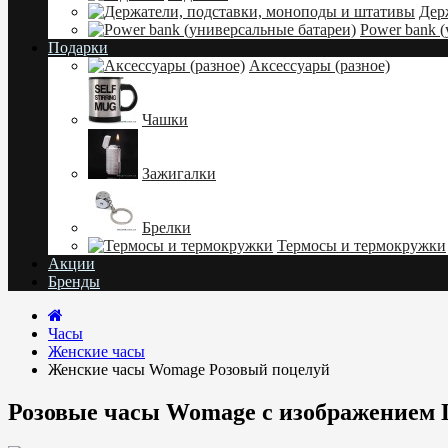
Дер
Power bank 
Подарки
Аксессуары (разное)
Чашки
Зажигалки
Брелки
Термосы и термокружки
Акции
Бренды
Часы
Женские часы
Женские часы Womage Розовый поцелуй
Розовые часы Womage с изображением