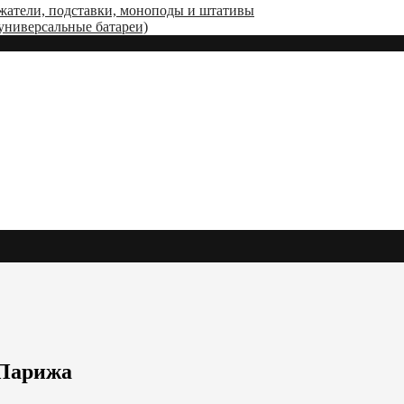
жатели, подставки, моноподы и штативы
(универсальные батареи)
 Парижа