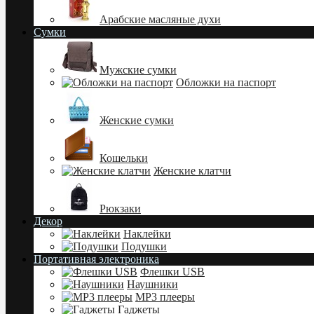
Арабские масляные духи
Сумки
Мужские сумки
Обложки на паспорт
Женские сумки
Кошельки
Женские клатчи
Рюкзаки
Декор
Наклейки
Подушки
Портативная электроника
Флешки USB
Наушники
MP3 плееры
Гаджеты