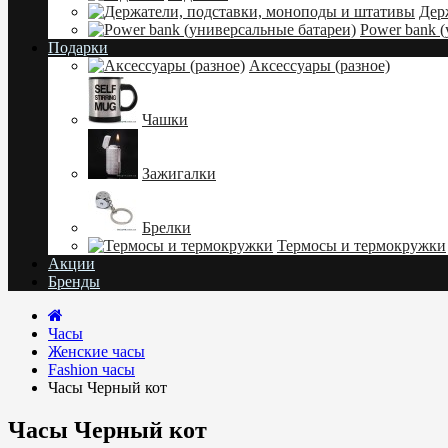
Дер
Power bank 
Подарки
Аксессуары (разное)
Чашки
Зажигалки
Брелки
Термосы и термокружки
Акции
Бренды
Часы
Женские часы
Fashion часы
Часы Черный кот
Часы Черный кот