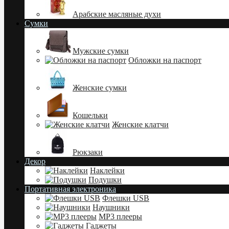
Арабские масляные духи
Сумки
Мужские сумки
Обложки на паспорт
Женские сумки
Кошельки
Женские клатчи
Рюкзаки
Декор
Наклейки
Подушки
Портативная электроника
Флешки USB
Наушники
MP3 плееры
Гаджеты