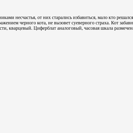
иками несчастья, от них старались избавиться, мало кто решался
жением черного кота, не вызовет суеверного страха. Кот забавн
ости, кварцевый. Циферблат аналоговый, часовая шкала размеч