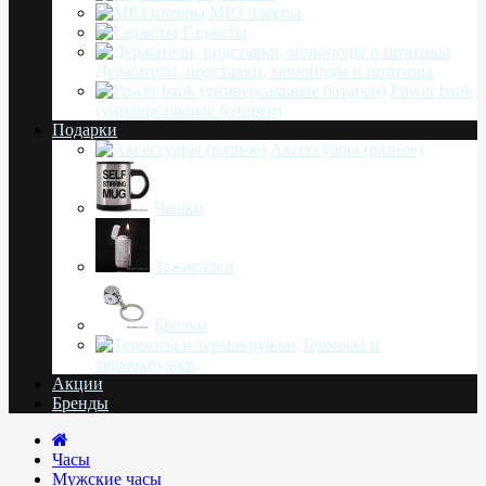
MP3 плееры
Гаджеты
Держатели, подставки, моноподы и штативы
Power bank
(универсальные батареи)
Подарки
Аксессуары (разное)
Чашки
Зажигалки
Брелки
Термосы и
термокружки
Акции
Бренды
Часы
Мужские часы