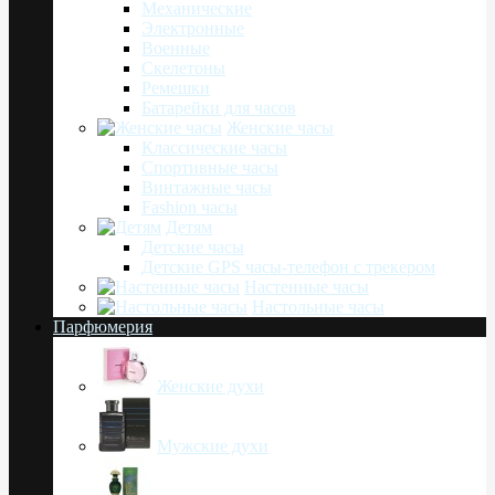
Механические
Электронные
Военные
Скелетоны
Ремешки
Батарейки для часов
Женские часы
Классические часы
Спортивные часы
Винтажные часы
Fashion часы
Детям
Детские часы
Детские GPS часы-телефон с трекером
Настенные часы
Настольные часы
Парфюмерия
Женские духи
Мужские духи