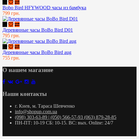
Bobo Bird HFYWOOD часы из бамбука
799 грн.
Деревянные часы BoBo Bird D01
795 грн.
Деревянные часы BoBo Bird aug
755 грн.
О нашем магазине
Наши контакты
г. Киев, м. Тараса Шевченко
info@shopup.com.ua
(098) 303-63-89 | (050) 566-57-93 (063) 879-28-85
ПН-ПТ: 10-19 СБ: 10-15. ВС: вых. Online: 24/7