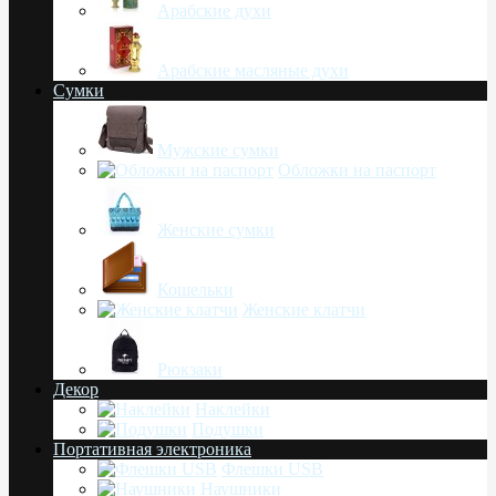
Арабские духи
Арабские масляные духи
Сумки
Мужские сумки
Обложки на паспорт
Женские сумки
Кошельки
Женские клатчи
Рюкзаки
Декор
Наклейки
Подушки
Портативная электроника
Флешки USB
Наушники