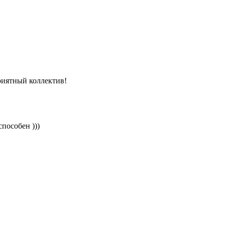
риятный коллектив!
способен )))